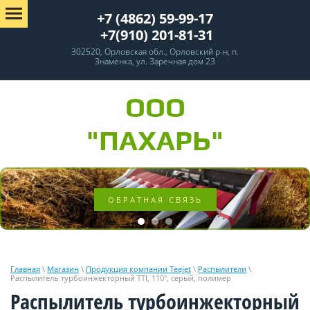
+7 (4862) 59-99-17
+7(910) 201-81-31
302520, Орловская обл., Орловский р-н, п.
Знаменка, ул. Заречная дом 23
ООО
"ПАХАРЬ"
ОБРАТНАЯ СВЯЗЬ
Главная
\
Магазин
\
Продукция компании Teejet
\
Распылители
\
Распылитель турбоинжекторный TTI, 110°, серый, полимер
Распылитель турбоинжекторный