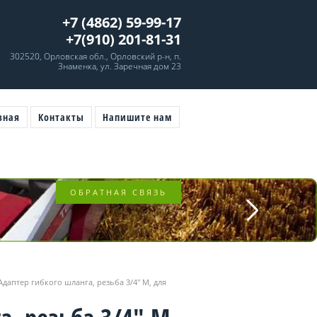
+7 (4862) 59-99-17
+7(910) 201-81-31
302520, Орловская обл., Орловский р-н, п.
Знаменка, ул. Заречная дом 23
вная
Контакты
Напишите нам
ОБРАТНАЯ СВЯЗЬ
Адаптер гибкого шланга, резьба 3/4" M, для