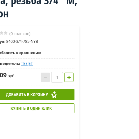
а, резьба 3/4" M,
он
(0 голосов)
ул:
8400-3/4-785-NYB
бавить к сравнению
водитель:
TEEJET
,09
руб.
ДОБАВИТЬ В КОРЗИНУ
КУПИТЬ В ОДИН КЛИК