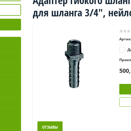
Адаптер гибкого шланг
для шланга 3/4", нейл
Артик
До
Произ
500
ОТЗЫВЫ