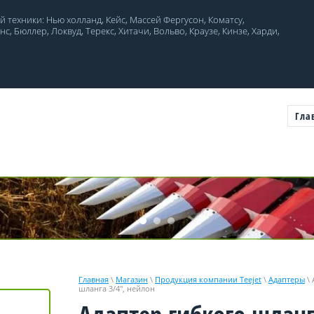
 техники: Нью холланд, Кейс, Массей Фергусон, Коматсу,
, Бюллер, Локвуд, Терекс, Хитачи, Вольво, Краузе, Кинзе, Харди,
Гла
Главная
\
Магазин
\
Продукция компании Teejet
\
Адаптеры
\ 
шланга 3/4", нейлон