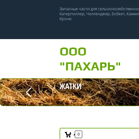
Запасные части для сельскохозяйственной
Катерпиллер, Челленджер, Бобкет, Камминс
Кроне.
ООО
"ПАХАРЬ"
ЖАТКИ
0