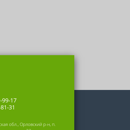
9-99-17
-81-31
кая обл., Орловский р-н, п.