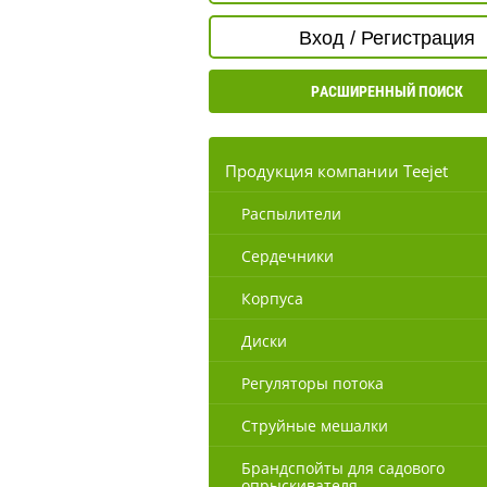
Вход / Регистрация
РАСШИРЕННЫЙ ПОИСК
Продукция компании Teejet
Распылители
Сердечники
Корпуса
Диски
Регуляторы потока
Струйные мешалки
Брандспойты для садового
опрыскивателя