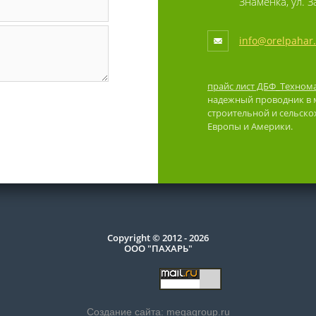
Знаменка, ул. 
info@orelpahar
прайс лист ДБФ_Техном
надежный проводник в м
строительной и сельско
Европы и Америки.
Copyright © 2012 - 2026
ООО "ПАХАРЬ"
Создание сайта:
megagroup.ru