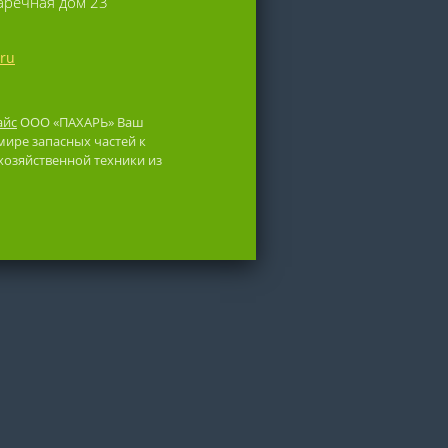
Заречная дом 23
.ru
айс
ООО «ПАХАРЬ» Ваш
ире запасных частей к
хозяйственной техники из