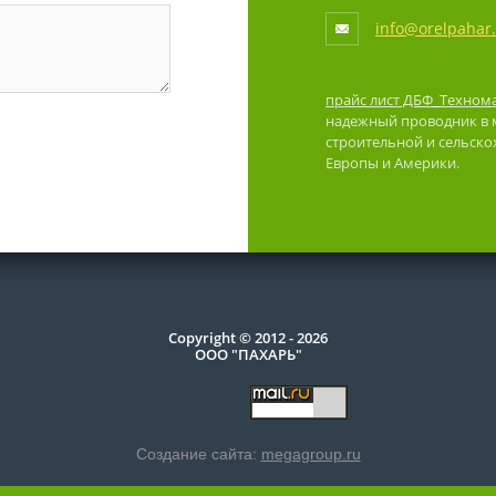
info@orelpahar
прайс лист ДБФ_Техном
надежный проводник в м
строительной и сельско
Европы и Америки.
Copyright © 2012 - 2026
ООО "ПАХАРЬ"
Создание сайта:
megagroup.ru