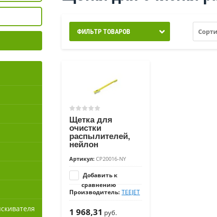
Сорти
ФИЛЬТР ТОВАРОВ
Щетка для
очистки
распылителей,
нейлон
Артикул:
CP20016-NY
Добавить к
сравнению
Производитель:
TEEJET
ыскивателя
1 968,31
руб.