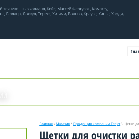
 техники: Нью холланд, Кейс, Массей Фергусон, Коматсу,
, Бюллер, Локвуд, Терекс, Хитачи, Вольво, Краузе, Кинзе, Харди,
Гла
ГИЙ
Главная
\
Магазин
\
Продукция компании Teejet
\ Щетки дл
Щетки для очистки р