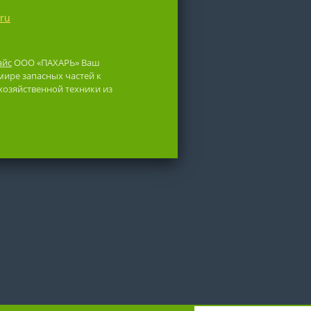
.ru
айс
ООО «ПАХАРЬ» Ваш
ире запасных частей к
хозяйственной техники из