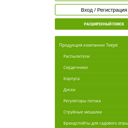
Вход / Регистрация
РАСШИРЕННЫЙ ПОИСК
Продукция компании Teejet
Распылители
Сердечники
Корпуса
Диски
Регуляторы потока
Струйные мешалки
Брандспойты для садового опр