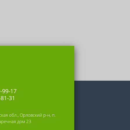
9-99-17
-81-31
кая обл., Орловский р-н, п.
Заречная дом 23