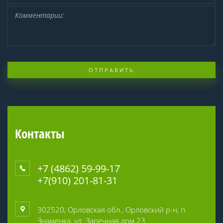
ОТПРАВИТЬ
Контакты
+7 (4862) 59-99-17
+7(910) 201-81-31
302520, Орловская обл., Орловский р-н, п.
Знаменка, ул. Заречная дом 23