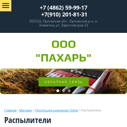
+7 (4862) 59-99-17
+7(910) 201-81-31
302520, Орловская обл., Орловский р-н, п.
Знаменка, ул. Заречная дом 23
ООО
"ПАХАРЬ"
ОБРАТНАЯ СВЯЗЬ
Главная
\
Магазин
\
Продукция компании Teejet
\ Распылители
Распылители