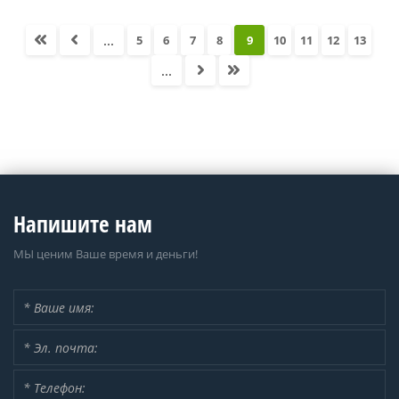
...
5
6
7
8
9
10
11
12
13
...
Напишите нам
МЫ ценим Ваше время и деньги!