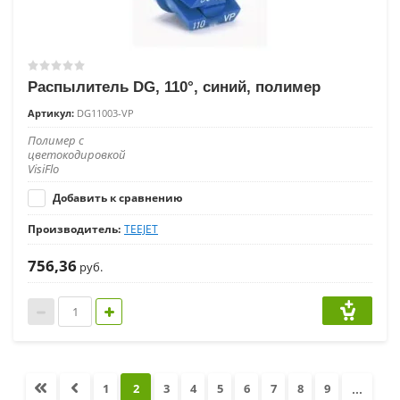
Распылитель DG, 110°, синий, полимер
Артикул:
DG11003-VP
Полимер с
цветокодировкой
VisiFlo
Добавить к сравнению
Производитель:
TEEJET
756,36
руб.
...
1
2
3
4
5
6
7
8
9