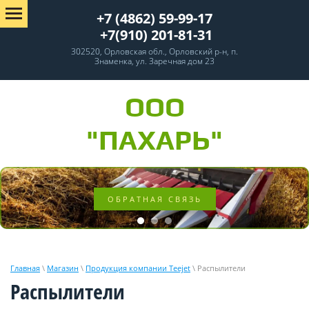
+7 (4862) 59-99-17
+7(910) 201-81-31
302520, Орловская обл., Орловский р-н, п.
Знаменка, ул. Заречная дом 23
ООО
"ПАХАРЬ"
ОБРАТНАЯ СВЯЗЬ
Главная
\
Магазин
\
Продукция компании Teejet
\ Распылители
Распылители