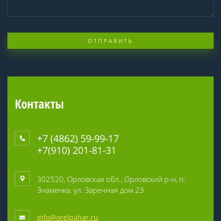
ОТПРАВИТЬ
Контакты
+7 (4862) 59-99-17
+7(910) 201-81-31
302520, Орловская обл., Орловский р-н, п.
Знаменка, ул. Заречная дом 23
info@orelpahar.ru