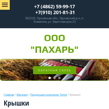
+7 (4862) 59-99-17
+7(910) 201-81-31
302520, Орловская обл., Орловский р-н, п.
Знаменка, ул. Заречная дом 23
ООО
"ПАХАРЬ"
ОБРАТНАЯ СВЯЗЬ
Главная
\
Магазин
\
Продукция компании Teejet
\ Крышки
Крышки