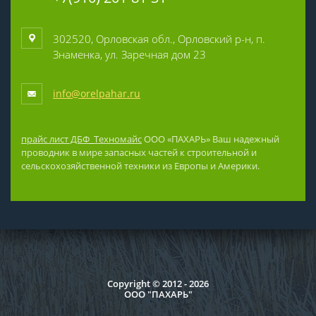
302520, Орловская обл., Орловский р-н, п.
Знаменка, ул. Заречная дом 23
info@orelpahar.ru
прайс лист ДБФ_Техномайс
ООО «ПАХАРЬ» Ваш надежный
проводник в мире запасных частей к строительной и
сельскохозяйственной техники из Европы и Америки.
Copyright © 2012 - 2026
ООО "ПАХАРЬ"