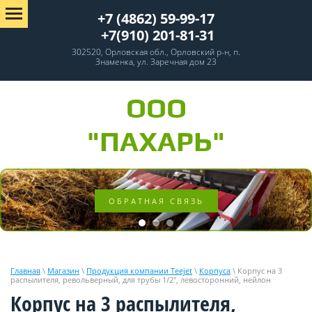
+7 (4862) 59-99-17
+7(910) 201-81-31
302520, Орловская обл., Орловский р-н, п.
Знаменка, ул. Заречная дом 23
ООО
"ПАХАРЬ"
ОБРАТНАЯ СВЯЗЬ
Главная
\
Магазин
\
Продукция компании Teejet
\
Корпуса
\ Корпус на 3
распылителя, револьверный, для трубы 1/2", левосторонний, нейлон
Корпус на 3 распылителя,