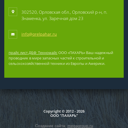
302520, Орловская обл., Орловский р-н, п.
Знаменка, ул. Заречная дом 23
info@orelpahar.ru
прайс лист ДБФ_Техномайс
ООО «ПАХАРЬ» Ваш надежный
проводник в мире запасных частей к строительной и
сельскохозяйственной техники из Европы и Америки.
Copyright © 2012 - 2026
ООО "ПАХАРЬ"
Создание сайта:
megagroup.ru