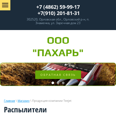
+7 (4862) 59-99-17
+7(910) 201-81-31
302520, Орловская обл., Орловский р-н, п.
Знаменка, ул. Заречная дом 23
ООО
"ПАХАРЬ"
ОБРАТНАЯ СВЯЗЬ
Главная
\
Магазин
\ Продукция компании Teejet
Распылители